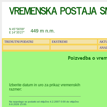
Vremenska postaja S
N 45°
56'09''
449 m n.m.
E 14°
35'27''
TRENUTNI PODATKI
EKSTREMI
AKT
ANAL
Poizvedba o vrem
Izberite datum in uro za prikaz vremenskih
razmer:
Na razpolago so podatki od vključno 4.2.2007 0:00 do vključno
9.8.2026 15:00.