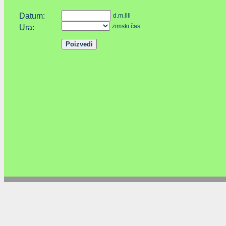
Datum:
d.m.llll
zimski čas
Ura: