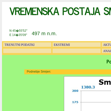
Vremenska postaja S
N 45�55'52''
497 m n.m.
E 14�35'09''
TRENUTNI PODATKI
EKSTREMI
AKT
ANAL
P
Podnebje Smrjen: